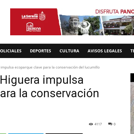
OLICIALES
DEPORTES
CULTURA
AVISOS LEGALES
T
impulsa ecoparque clave para la conservación del lucumillo
Higuera impulsa
ara la conservación
4117
0