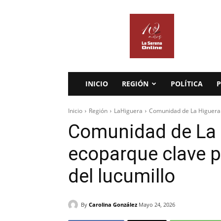
La
Serena
Online
INICIO
REGIÓN
POLÍTICA
P
Inicio
Región
LaHiguera
Comunidad de La Higuera 
Comunidad de La 
ecoparque clave p
del lucumillo
By
Carolina González
Mayo 24, 2026