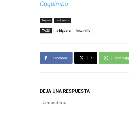
Coquimbo
Región
LaHiguera
TAGS
la higuera
lucumillo
Facebook
X
WhatsAp
DEJA UNA RESPUESTA