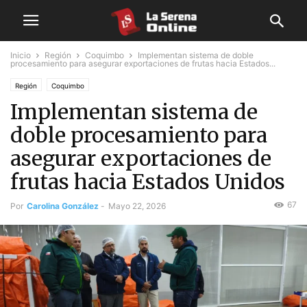
Inicio
Región
Coquimbo
Implementan sistema de doble
procesamiento para asegurar exportaciones de frutas hacia Estados...
Región
Coquimbo
Implementan sistema de
doble procesamiento para
asegurar exportaciones de
frutas hacia Estados Unidos
67
Por
Carolina González
-
Mayo 22, 2026