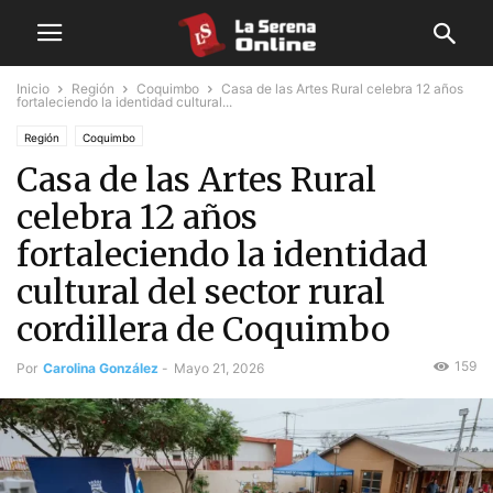
Inicio
Región
Coquimbo
Casa de las Artes Rural celebra 12 años
fortaleciendo la identidad cultural...
Región
Coquimbo
Casa de las Artes Rural
celebra 12 años
fortaleciendo la identidad
cultural del sector rural
cordillera de Coquimbo
159
Por
Carolina González
-
Mayo 21, 2026