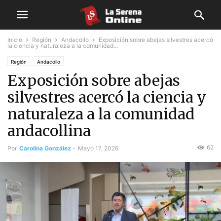
Inicio
Región
Andacollo
Exposición sobre abejas silvestres acercó
la ciencia y naturaleza a la comunidad...
Región
Andacollo
Exposición sobre abejas
silvestres acercó la ciencia y
naturaleza a la comunidad
andacollina
62
Por
Carolina González
-
Mayo 17, 2026