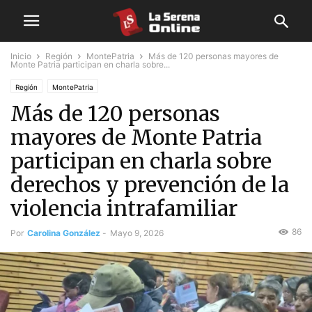
Inicio
Región
MontePatria
Más de 120 personas mayores de
Monte Patria participan en charla sobre...
Región
MontePatria
Más de 120 personas
mayores de Monte Patria
participan en charla sobre
derechos y prevención de la
violencia intrafamiliar
86
Por
Carolina González
-
Mayo 9, 2026