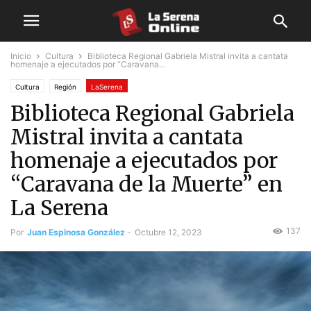
Inicio
Cultura
Biblioteca Regional Gabriela Mistral invita a cantata
homenaje a ejecutados por “Caravana...
Cultura
Región
LaSerena
Biblioteca Regional Gabriela
Mistral invita a cantata
homenaje a ejecutados por
“Caravana de la Muerte” en
La Serena
137
Por
Juan Espinosa González
-
Octubre 12, 2023