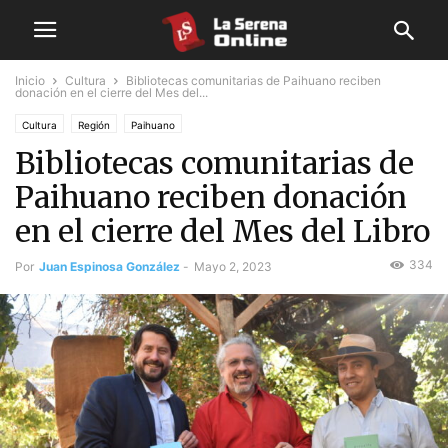
Inicio
Cultura
Bibliotecas comunitarias de Paihuano reciben
donación en el cierre del Mes del...
Cultura
Región
Paihuano
Bibliotecas comunitarias de
Paihuano reciben donación
en el cierre del Mes del Libro
334
Por
Juan Espinosa González
-
Mayo 2, 2023