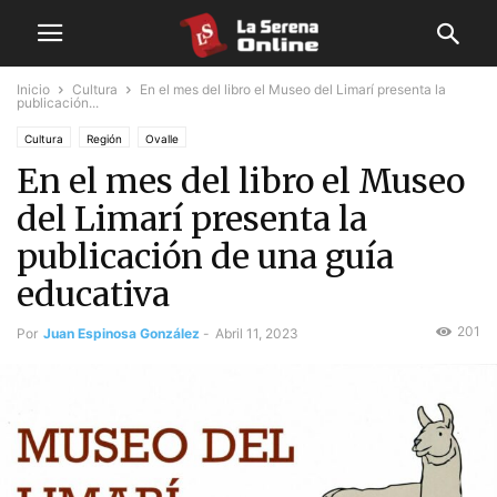
Inicio
Cultura
En el mes del libro el Museo del Limarí presenta la
publicación...
Cultura
Región
Ovalle
En el mes del libro el Museo
del Limarí presenta la
publicación de una guía
educativa
201
Por
Juan Espinosa González
-
Abril 11, 2023