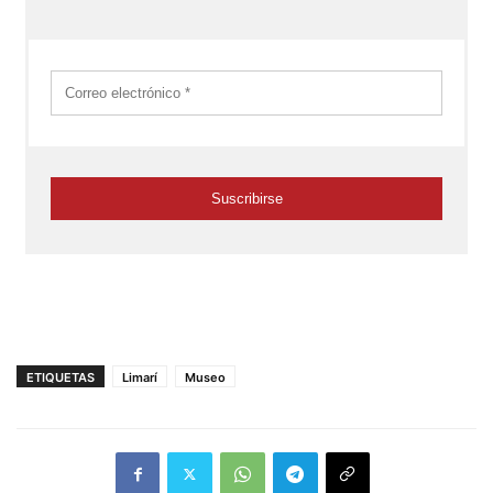
ETIQUETAS
Limarí
Museo