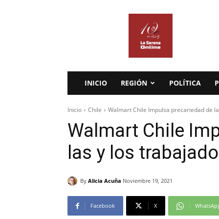
La
Serena
Online
INICIO
REGIÓN
POLÍTICA
P
Inicio
Chile
Walmart Chile Impulsa precariedad de la
Walmart Chile Imp
las y los trabajad
By
Alicia Acuña
Noviembre 19, 2021
Facebook
X
WhatsAp