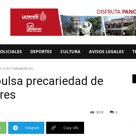
OLICIALES
DEPORTES
CULTURA
AVISOS LEGALES
T
s y los trabajadores
ulsa precariedad de
ores
3018
0
p
Telegram
Copy URL