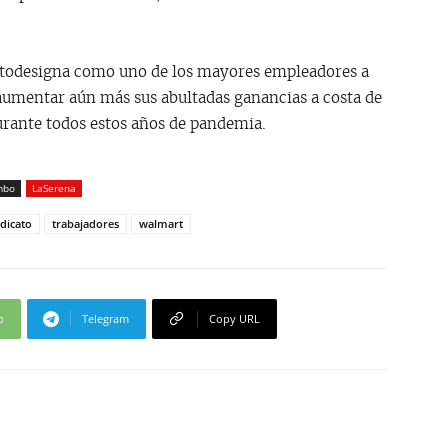
utodesigna como uno de los mayores empleadores a
 aumentar aún más sus abultadas ganancias a costa de
durante todos estos años de pandemia.
mbo
LaSerena
ndicato
trabajadores
walmart
p
Telegram
Copy URL