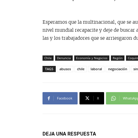
Esperamos que la multinacional, que se a
nivel mundial recapacite y deje de buscar
las y los trabajadores que se arriesgaron 
Chile
Denuncia
Economía y Negocios
Región
Coqui
TAGS
abusos
chile
laboral
negociación
si
Facebook
X
WhatsAp
DEJA UNA RESPUESTA