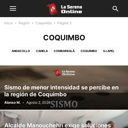
Inicio
Región
Coquimbo
Página 3
COQUIMBO
ANDACOLLO
CANELA
COMBARBALÁ
COQUIMBO
ILLAPEL
LAHIGUERA
LASERENA
LOSVILOS
MONTEPATRIA
OVALLE
PAIHUANO
PUNITAQUI
RIOHURTADO
SALAMANCA
TONGOY
VICUÑA
Sismo de menor intensidad se percibe en
la región de Coquimbo
Alonso M.
-
Agosto 2, 2026
Alcalde Manouchehri exige soluciones